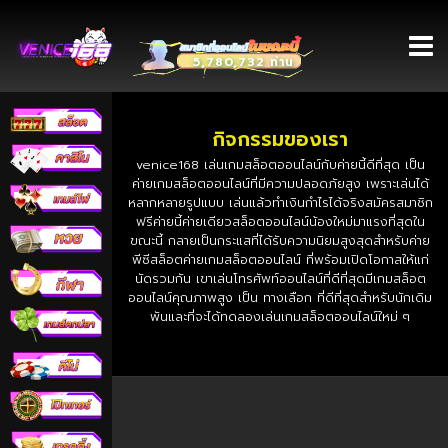
5,780,732
ท่าน
หน้าหลัก
กิจกรรมของเรา
venice168 เล่นเกมสล็อตออนไลน์กับค่ายนี้ดีที่สุด เป็น
สมัครสมาชิก
ค่ายเกมสล็อตออนไลน์ที่มีความปลอดภัยสูง เพราะเล่นได้
หลากหลายรูปแบบ เล่นแล้วทำเงินกำไรได้จริงสมัครสมาชิก
ฟรีค่ายนี้ค่ายเดียวสล็อตออนไลน์น้องใหม่มาแรงที่สุดใน
ขณะนี้ กลายเป็นกระแสที่ได้รับความนิยมสูงสุดสำหรับค่าย
โปรโมชั่น
พีซีสล็อตค่ายเกมสล็อตออนไลน์ ที่พร้อมเปิดโอกาสให้แก่
นัดรวมกัน เขาเล่นโทรศัพท์ออนไลน์ที่ดีที่สุดมีเกมสล็อต
ออนไลน์คุณภาพสูง เป็น ทางเลือก ที่ดีที่สุดสำหรับนักเดิม
กิจกรรม
พันและที่จะได้ทดลองเล่นเกมสล็อตออนไลน์ใหม่ ๆ
เข้าสู่ระบบ
ใบเซอร์